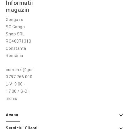
Informatii
magazin
Gonga.ro
SC Gonga
Shop SRL
RO40071310
Constanta
România
comenzi@gonga.ro
0787 766 000
L-V: 9:00 -
17:00 / S-D:
Inchis
Acasa
Serviciul Clienti