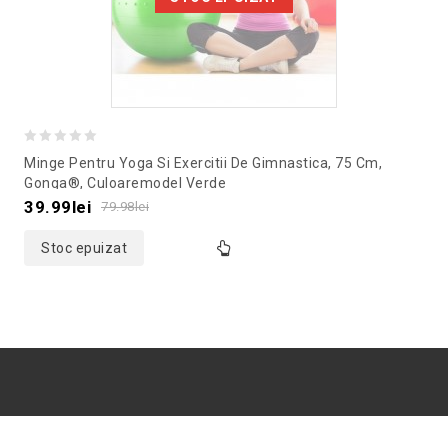
0
Minge Pentru Yoga Si Exercitii De Gimnastica, 75 Cm,
out
Gonga®, Culoaremodel Verde
of
39.99
lei
79.98
lei
5
Stoc epuizat