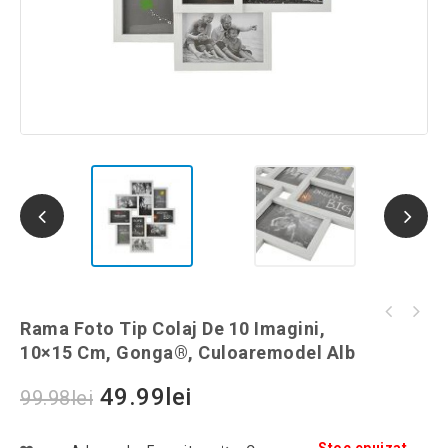
Cutie rotativa pentru ceasuri, 1
Rama Foto Tip Colaj De 10 Imagini,
Set 5 capsule cafea compatibile Nescafe
compartiment, Gonga®, culoaremodel Negru
10×15 Cm, Gonga®, Culoaremodel Alb
Dolce Gusto, reutilizabile, culoaremodel
Maro
49.99
lei
99.98
lei
Stoc epuizat