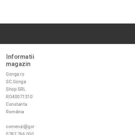
Informatii
magazin
Gonga.ro
SC Gonga
Shop SRL
RO40071310
Constanta
România
comenzi@gonga.ro
0787 766 000