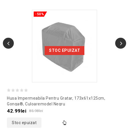
-50%
STOC EPUIZAT
0
Husa Impermeabila Pentru Gratar, 173x61x125cm,
out
Gonga®, Culoaremodel Negru
of
42.99
lei
85.98
lei
5
Stoc epuizat