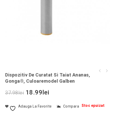
Cantar de mana cu lanterna, 40 kg, Gonga®,
Dispozitiv De Curatat Si Taiat Ananas,
Lampa LED de mana tip felinar, Gonga®,
culoaremodel Negru
Gonga®, Culoaremodel Galben
culoaremodel Negru
18.99
lei
37.98
lei
Stoc epuizat
Adauga La Favorite
Compara