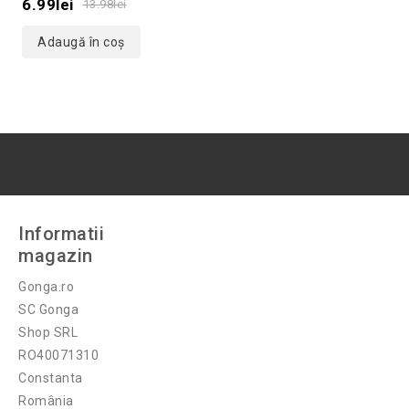
of
6.99
lei
13.98
lei
5
Adaugă în coș
Informatii
magazin
Gonga.ro
SC Gonga
Shop SRL
RO40071310
Constanta
România