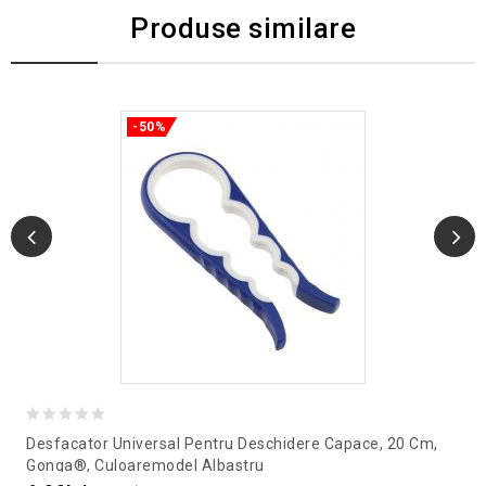
Produse similare
-50%
0
Desfacator Universal Pentru Deschidere Capace, 20 Cm,
out
Gonga®, Culoaremodel Albastru