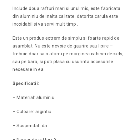
Include doua rafturi mari si unul mic, este fabricata
din aluminiu de inalta calitate, datorita caruia este
inoxidabil si va servi mult timp .
Este un produs extrem de simplu si foarte rapid de
asamblat. Nu este nevoie de gaurire sau lipire –
trebuie doar sa o atarni pe marginea cabinei decuds,
sau pe bara, si poti plasa cu usurinta accesoriile
necesare in ea.
Specificatii:
– Material: aluminiu
– Culoare: argintiu
– Suspendat: da
– Numar de rafturi: 3