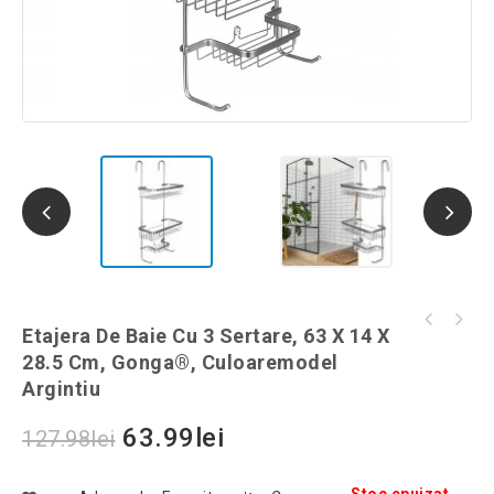
Set 40 de bețișoare miros de tămâie indiana,
Etajera De Baie Cu 3 Sertare, 63 X 14 X
Husa pentru gratar, 147x61x122cm, Gonga®,
Gonga®, culoaremodel Mov
28.5 Cm, Gonga®, Culoaremodel
culoaremodel Negru
Argintiu
63.99
lei
127.98
lei