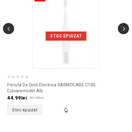
STOC EPUIZAT
0
Periuta De Dinti Electrica SARMOCARE C100,
out
Culoaremodel Alb
of
44.99
lei
89.98
lei
5
Stoc epuizat