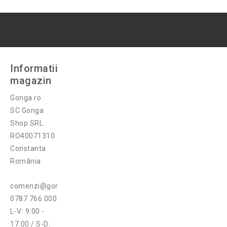
Informatii
magazin
Gonga.ro
SC Gonga
Shop SRL
RO40071310
Constanta
România
comenzi@gonga.ro
0787 766 000
L-V: 9:00 -
17:00 / S-D: