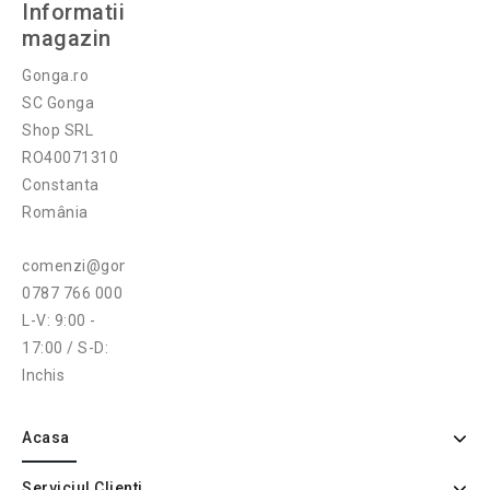
Informatii
magazin
Gonga.ro
SC Gonga
Shop SRL
RO40071310
Constanta
România
comenzi@gonga.ro
0787 766 000
L-V: 9:00 -
17:00 / S-D:
Inchis
Acasa
Serviciul Clienti