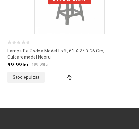
0
Lampa De Podea Model Loft, 61 X 25 X 26 Cm,
out
Culoaremodel Negru
of
99.99
lei
199.98
lei
5
Stoc epuizat