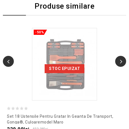
Produse similare
-50%
STOC EPUIZAT
0
Set 18 Ustensile Pentru Gratar In Geanta De Transport,
out
Gonga®, Culoaremodel Maro
of
459.98
lei