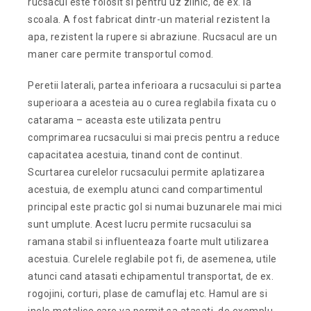
rucsacul este folosit si pentru uz zilnic, de ex. la
scoala. A fost fabricat dintr-un material rezistent la
apa, rezistent la rupere si abraziune. Rucsacul are un
maner care permite transportul comod.
Peretii laterali, partea inferioara a rucsacului si partea
superioara a acesteia au o curea reglabila fixata cu o
catarama – aceasta este utilizata pentru
comprimarea rucsacului si mai precis pentru a reduce
capacitatea acestuia, tinand cont de continut.
Scurtarea curelelor rucsacului permite aplatizarea
acestuia, de exemplu atunci cand compartimentul
principal este practic gol si numai buzunarele mai mici
sunt umplute. Acest lucru permite rucsacului sa
ramana stabil si influenteaza foarte mult utilizarea
acestuia. Curelele reglabile pot fi, de asemenea, utile
atunci cand atasati echipamentul transportat, de ex.
rogojini, corturi, plase de camuflaj etc. Hamul are si
inele metalice care va permit sa atasati, de exemplu,