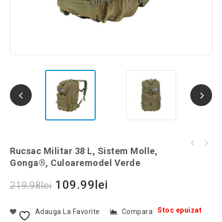
Felinar Retro cu fitil, 23 cm, Gonga®,
Rucsac Militar 38 L, Sistem Molle,
Set 6 pahare din sticla pentru Coffee Latte,
culoaremodel Negru
Gonga®, Culoaremodel Verde
350 ml, Gonga®, culoaremodel Transparent
109.99
lei
219.98
lei
Stoc epuizat
Adauga La Favorite
Compara