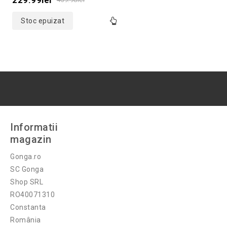
229.99
lei
5
Stoc epuizat
Informatii
magazin
Gonga.ro
SC Gonga
Shop SRL
RO40071310
Constanta
România