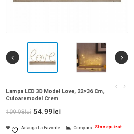
Raft de perete metalic hexagon, 15x10.5 cm,
Lampa LED 3D Model Love, 22×36 Cm,
Cafetiera din inox cu inductie, capacitate
model carouri, culoaremodel Alb
Culoaremodel Crem
600 ml/12 cani, culoaremodel Argintiu
54.99
lei
109.98
lei
Stoc epuizat
Adauga La Favorite
Compara