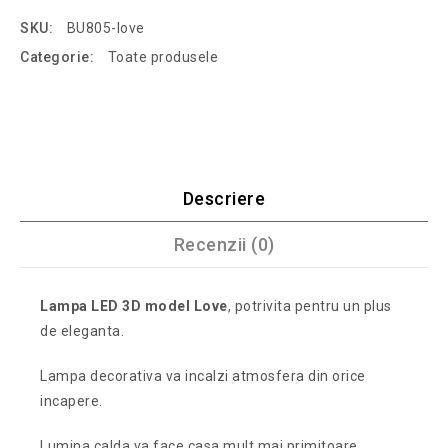
SKU:
BU805-love
Categorie:
Toate produsele
Descriere
Recenzii (0)
Lampa LED 3D model Love
, potrivita pentru un plus
de eleganta.
Lampa decorativa va incalzi atmosfera din orice
incapere.
Lumina calda va face casa mult mai primitoare.