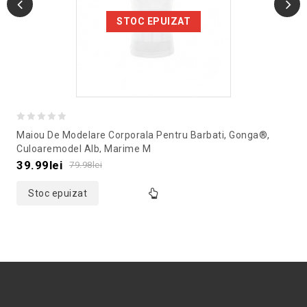
STOC EPUIZAT
0
Maiou De Modelare Corporala Pentru Barbati, Gonga®,
out
Culoaremodel Alb, Marime M
of
39.99
lei
79.98
lei
5
Stoc epuizat