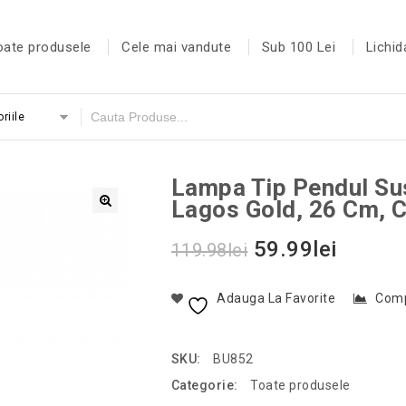
oate produsele
Cele mai vandute
Sub 100 Lei
Lichid
riile
Lampa Tip Pendul Su
Lagos Gold, 26 Cm, 
59.99
lei
119.98
lei
Adauga La Favorite
Com
SKU:
BU852
Categorie:
Toate produsele