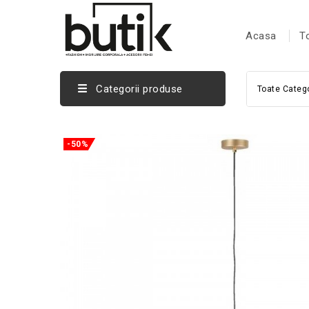
Acasa
T
Categorii produse
Toate Catego
-50%