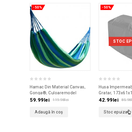
-50%
-50%
STOC EP
0
0
Hamac Din Material Canvas,
Husa Impermeab
out
out
Gonga®, Culoaremodel
Gratar, 173x61x
Albastru
Gonga®, Culoar
of
of
59.99
lei
42.99
lei
119.98
lei
85.98
5
5
Adaugă în coș
Stoc epuizat