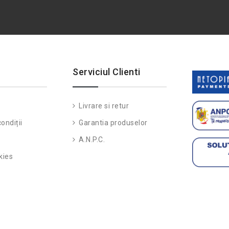
Serviciul Clienti
Livrare si retur
ondiții
Garantia produselor
A.N.P.C.
kies