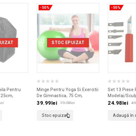
-50%
-50%
UIZAT
STOC EPUIZAT
0
0
ila Pentru
Minge Pentru Yoga Si Exercitii
Set 13 Piese 
out
out
125cm,
De Gimnastica, 75 Cm,
Modelaj/scul
emodel Negru
Gonga®, Culoaremodel Verde
Culoaremodel
of
of
39.99
lei
24.98
lei
lei
79.98
lei
49
5
5
Stoc epuizat
Adaugă în 