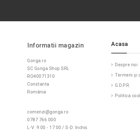
Acasa
Informatii magazin
Gonga.ro
Despre noi
SC Gonga Shop SRL
Termeni și c
RO40071310
Constanta
G.D.P.R.
România
Politica coo
comenzi@gonga.ro
0787 766 000
L-V: 9:00 - 17:00 / S-D: Inchis