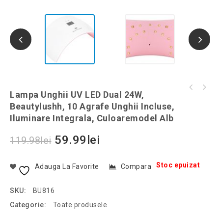
Set 129 de accesorii pentru cusut, Gonga®,
Lampa Unghii UV LED Dual 24W,
Umbrela cu inchidere automata R&B, 95 cm,
culoaremodel Multicolor
Beautylushh, 10 Agrafe Unghii Incluse,
culoaremodel Negru
Iluminare Integrala, Culoaremodel Alb
59.99
lei
119.98
lei
Stoc epuizat
Adauga La Favorite
Compara
SKU:
BU816
Categorie:
Toate produsele