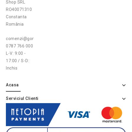
Shop SRL
RO40071310
Constanta
România
comenzi@gonga.ro
0787 766 000
L-V: 9:00 -
17:00 / S-D:
Inchis
Acasa
Serviciul Clienti