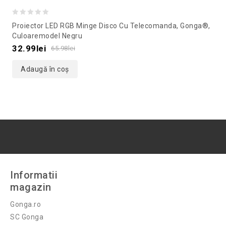
0
Proiector LED RGB Minge Disco Cu Telecomanda, Gonga®,
out
Culoaremodel Negru
of
32.99
lei
65.98
lei
5
Adaugă în coș
Informatii
magazin
Gonga.ro
SC Gonga