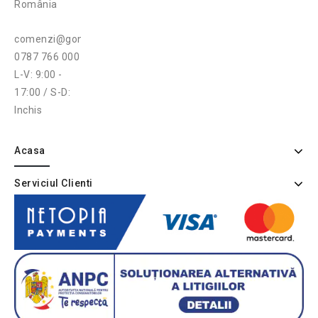
România
comenzi@gonga.ro
0787 766 000
L-V: 9:00 -
17:00 / S-D:
Inchis
Acasa
Serviciul Clienti