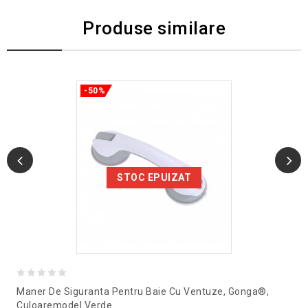
Produse similare
-50%
STOC EPUIZAT
0
Maner De Siguranta Pentru Baie Cu Ventuze, Gonga®,
out
Culoaremodel Verde