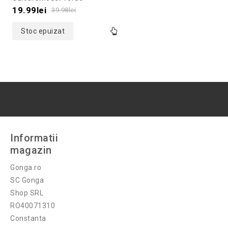
of
19.99
lei
39.98
lei
5
Stoc epuizat
Informatii
magazin
Gonga.ro
SC Gonga
Shop SRL
RO40071310
Constanta