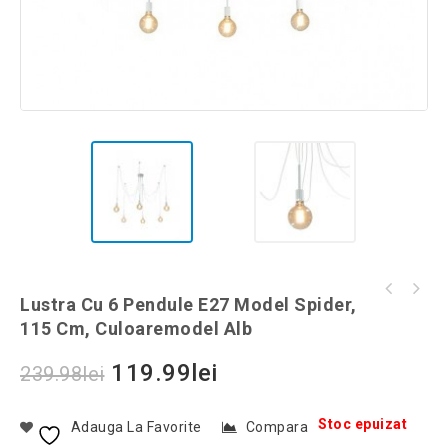
Uscator pliabil pentru haine, 3 nivele,
Lustra Cu 6 Pendule E27 Model Spider,
Dopuri de urechi reutilizabile, Gonga®,
Gonga®, culoaremodel Albastru
115 Cm, Culoaremodel Alb
culoaremodel Albastru
119.99
lei
239.98
lei
Stoc epuizat
Adauga La Favorite
Compara