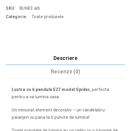
SKU:
BU682-alb
Categorie:
Toate produsele
Descriere
Recenzii (0)
Lustra cu 6 pendule E27 model Spider,
perfecta
pentru a va lumina casa.
Un minunat element decorativ – un candelabru
paianjen cu pana la 6 puncte de lumina!
Toate punctele de lumina au un cablu cu o lungime de