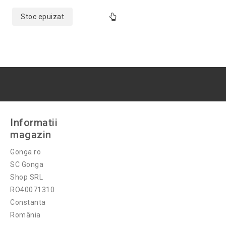
5
Stoc epuizat
Informatii
magazin
Gonga.ro
SC Gonga
Shop SRL
RO40071310
Constanta
România