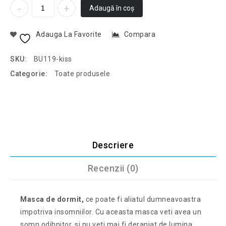
Adaugă în coș
Adauga La Favorite
Compara
SKU:
BU119-kiss
Categorie:
Toate produsele
Descriere
Recenzii (0)
Masca de dormit,
ce poate fi aliatul dumneavoastra
impotriva insomniilor. Cu aceasta masca veti avea un
somn odihnitor, si nu veti mai fi deranjat de lumina.