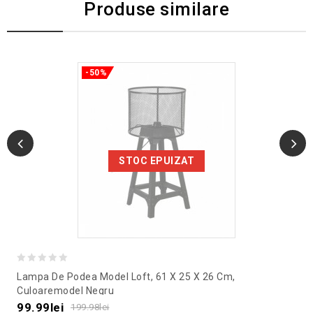
Produse similare
-50%
STOC EPUIZAT
0
Lampa De Podea Model Loft, 61 X 25 X 26 Cm,
out
Culoaremodel Negru
of
99.99
lei
199.98
lei