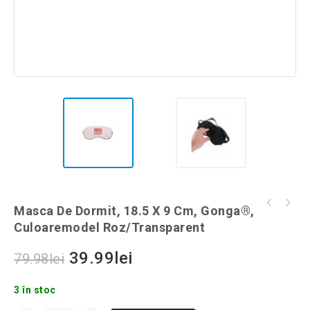
Masca de dormit, 18.5 x 9 cm, Gonga®,
Masca De Dormit, 18.5 X 9 Cm, Gonga®,
Masca de protectie impotriva vantului,
culoaremodel Roz
Culoaremodel Roz/Transparent
termoactiva, Gonga®, culoaremodel Negru
39.99
lei
79.98
lei
3 în stoc