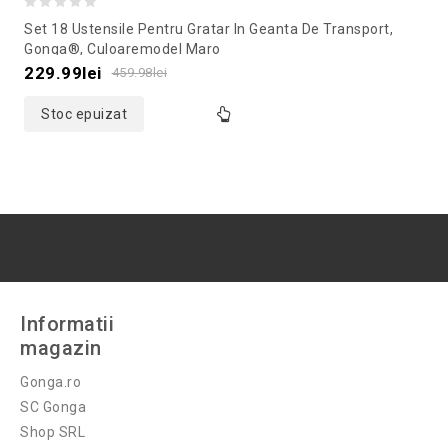
0
Set 18 Ustensile Pentru Gratar In Geanta De Transport,
out
Gonga®, Culoaremodel Maro
of
229.99
lei
459.98
lei
5
Stoc epuizat
Informatii
magazin
Gonga.ro
SC Gonga
Shop SRL