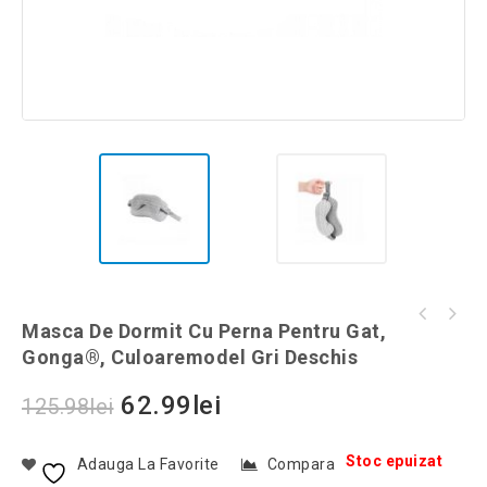
Husa de protectie pentru costum, 60x100 cm,
Masca De Dormit Cu Perna Pentru Gat,
Ceas digital de birou, modern, Gonga®,
culoaremodel Bej
Gonga®, Culoaremodel Gri Deschis
culoaremodel Alb
62.99
lei
125.98
lei
Stoc epuizat
Adauga La Favorite
Compara