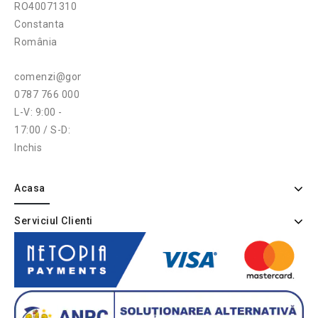
RO40071310
Constanta
România
comenzi@gonga.ro
0787 766 000
L-V: 9:00 -
17:00 / S-D:
Inchis
Acasa
Serviciul Clienti