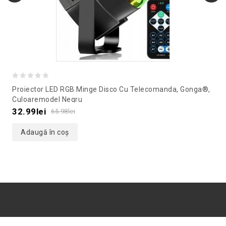
0
Proiector LED RGB Minge Disco Cu Telecomanda, Gonga®,
out
Culoaremodel Negru
of
32.99
lei
65.98
lei
5
Adaugă în coș