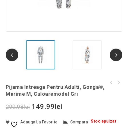
Manusi touchscreen, Gonga®, culoaremodel
Pijama Intreaga Pentru Adulti, Gonga®,
Pijama intreaga pentru adulti, Gonga®,
Negru
Marime M, Culoaremodel Gri
culoaremodel Negru, marime S
149.99
lei
299.98
lei
Stoc epuizat
Adauga La Favorite
Compara