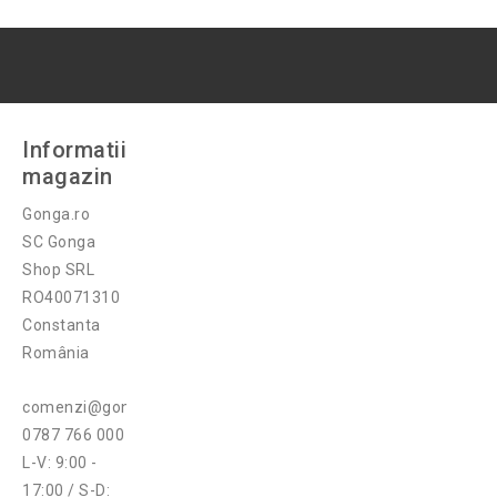
Informatii
magazin
Gonga.ro
SC Gonga
Shop SRL
RO40071310
Constanta
România
comenzi@gonga.ro
0787 766 000
L-V: 9:00 -
17:00 / S-D: