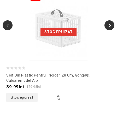
STOC EPUIZAT
0
Seif Din Plastic Pentru Frigider, 28 Cm, Gonga®,
out
Culoaremodel Alb
of
89.99
lei
179.98
lei
5
Stoc epuizat