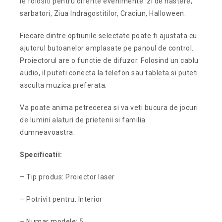
le folositi pentru diferite evenimente: zi de nastere,
sarbatori, Ziua Indragostitilor, Craciun, Halloween.
Fiecare dintre optiunile selectate poate fi ajustata cu
ajutorul butoanelor amplasate pe panoul de control.
Proiectorul are o functie de difuzor. Folosind un cablu
audio, il puteti conecta la telefon sau tableta si puteti
asculta muzica preferata.
Va poate anima petrecerea si va veti bucura de jocuri
de lumini alaturi de prietenii si familia
dumneavoastra.
Specificatii:
– Tip produs: Proiector laser
– Potrivit pentru: Interior
– Numar modele: 5