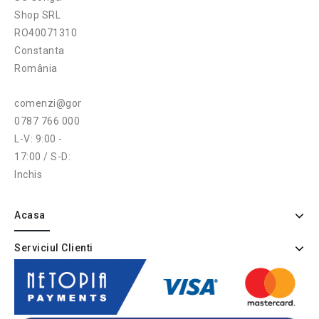
Shop SRL
RO40071310
Constanta
România
comenzi@gonga.ro
0787 766 000
L-V: 9:00 -
17:00 / S-D:
Inchis
Acasa
Serviciul Clienti