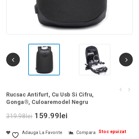
Furtun de gradina extensibil cu pistol de
Rucsac Antifurt, Cu Usb Si Cifru,
Rucsac antifurt, cu usb si cifru, Gonga®,
stropit 8in1, negru, Gonga®, marime 30 m
Gonga®, Culoaremodel Negru
culoaremodel Albastru
159.99
lei
319.98
lei
Stoc epuizat
Adauga La Favorite
Compara