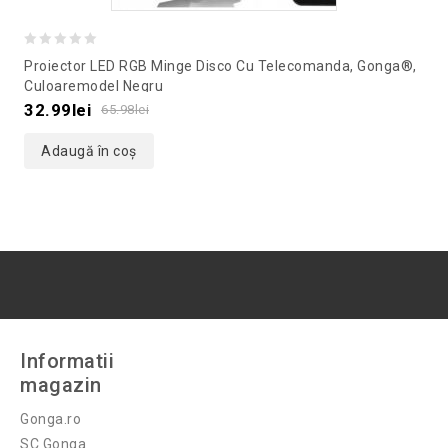
0
Proiector LED RGB Minge Disco Cu Telecomanda, Gonga®,
out
Culoaremodel Negru
of
32.99
lei
65.98
lei
5
Adaugă în coș
Informatii
magazin
Gonga.ro
SC Gonga