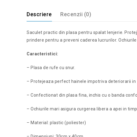
Descriere
Recenzii (0)
Saculet practic din plasa pentru spalat lenjerie. Prot
prindere pentru a preveni caderea lucrurilor. Ochiurile
Caracteristici:
– Plasa de rufe cu snur.
– Protejeaza perfect hainele impotriva deteriorarii i
– Confectionat din plasa fina, inchis cu o banda confo
– Ochiurile mari asigura curgerea libera a apei in timpu
– Material: plastic (poliester)
– Dimensiuni: 30cm x 40cm