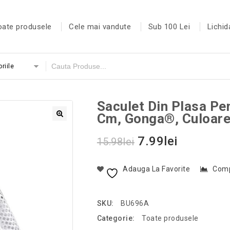
oate produsele
Cele mai vandute
Sub 100 Lei
Lichid
riile
Saculet Din Plasa Pe
Cm, Gonga®, Culoar
7.99
lei
15.98
lei
Adauga La Favorite
Com
SKU:
BU696A
Categorie:
Toate produsele