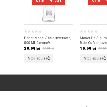
STOC EPUIZAT
STOC EP
0
0
Pahar Model Sticla Inversata,
Maner De Sigura
out
out
500 Ml, Gonga®,
Baie Cu Ventuze
Culoaremodel Transparent
Culoaremodel V
of
of
39.99
lei
19.99
lei
79.98
lei
39.98
5
5
Stoc epuizat
Stoc epuizat