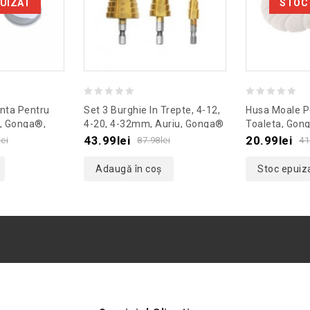
UIZAT
STOC
0
0
nta Pentru
Set 3 Burghie In Trepte, 4-12,
Husa Moale P
out
out
, Gonga®,
4-20, 4-32mm, Auriu, Gonga®
Toaleta, Gon
erde
Culoaremodel
of
of
43.99
lei
20.99
lei
lei
87.98
lei
41
5
5
Adaugă în coș
Stoc epuiz