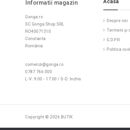
Acasa
Informatii magazin
Gonga.ro
Despre noi
SC Gonga Shop SRL
Termeni și c
RO40071310
Constanta
G.D.P.R.
România
Politica coo
comenzi@gonga.ro
0787 766 000
L-V: 9:00 - 17:00 / S-D: Inchis
Copyright © 2026 BUTIK