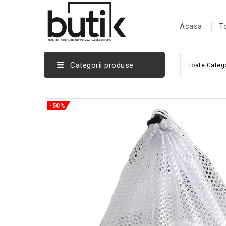
Acasa
T
Categorii produse
Toate Catego
-50%