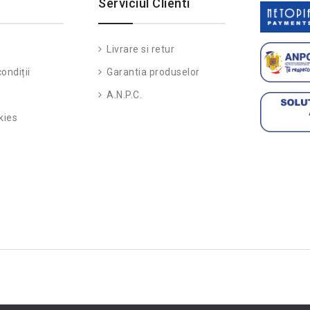
Serviciul Clienti
Livrare si retur
ondiții
Garantia produselor
A.N.P.C.
kies