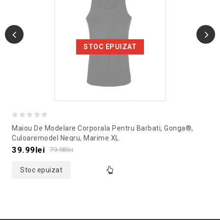
STOC EPUIZAT
0
Maiou De Modelare Corporala Pentru Barbati, Gonga®,
out
Culoaremodel Negru, Marime XL
of
39.99
lei
79.98
lei
5
Stoc epuizat