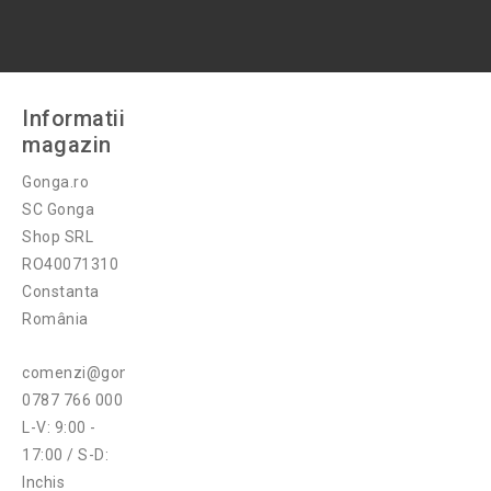
Informatii
magazin
Gonga.ro
SC Gonga
Shop SRL
RO40071310
Constanta
România
comenzi@gonga.ro
0787 766 000
L-V: 9:00 -
17:00 / S-D:
Inchis