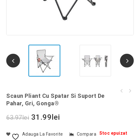
Kit supravietuire tip bratara 5in1, Gonga®,
Scaun Pliant Cu Spatar Si Suport De
Robinet instant apa calda cu afisaj digital,
culoaremodel Verde
Pahar, Gri, Gonga®
3000 W, model LZ401-U, culoaremodel Alb
31.99
lei
63.97
lei
Stoc epuizat
Adauga La Favorite
Compara