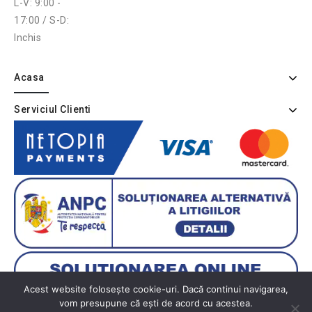
L-V: 9:00 -
17:00 / S-D:
Inchis
Acasa
Serviciul Clienti
Acest website folosește cookie-uri. Dacă continui navigarea,
vom presupune că ești de acord cu acestea.