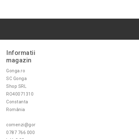
Informatii
magazin
Gonga.ro
SC Gonga
Shop SRL
RO40071310
Constanta
România
comenzi@gonga.ro
0787 766 000