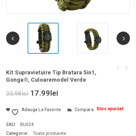
Rola instalatie 500 leduri cu telecomanda,
Kit Supravietuire Tip Bratara 5in1,
Scaun pliant cu spatar si suport de pahar,
50 m lungime, RGB, Gonga®, culoaremodel Alb
Gonga®, Culoaremodel Verde
gri, Gonga®
17.99
lei
35.98
lei
Stoc epuizat
Adauga La Favorite
Compara
SKU:
BU624
Categorie:
Toate produsele