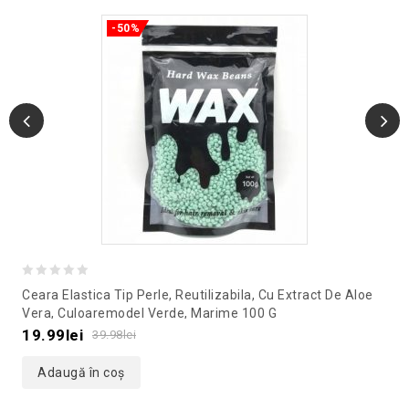
-50%
0
Ceara Elastica Tip Perle, Reutilizabila, Cu Extract De Aloe
out
Vera, Culoaremodel Verde, Marime 100 G
of
19.99
lei
39.98
lei
5
Adaugă în coș