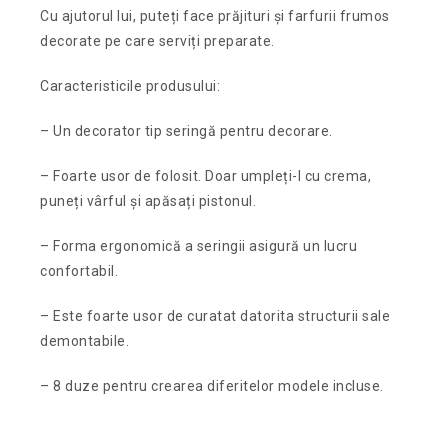
Cu ajutorul lui, puteți face prăjituri și farfurii frumos
decorate pe care serviți preparate.
Caracteristicile produsului:
– Un decorator tip seringă pentru decorare.
– Foarte usor de folosit. Doar umpleți-l cu crema,
puneți vârful și apăsați pistonul.
– Forma ergonomică a seringii asigură un lucru
confortabil.
– Este foarte usor de curatat datorita structurii sale
demontabile.
– 8 duze pentru crearea diferitelor modele incluse.