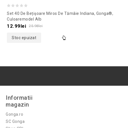
0
Set 40 De Bețișoare Miros De Tămâie Indiana, Gonga®,
out
Culoaremodel Alb
of
12.99
lei
25.98
lei
5
Stoc epuizat
Informatii
magazin
Gonga.ro
SC Gonga