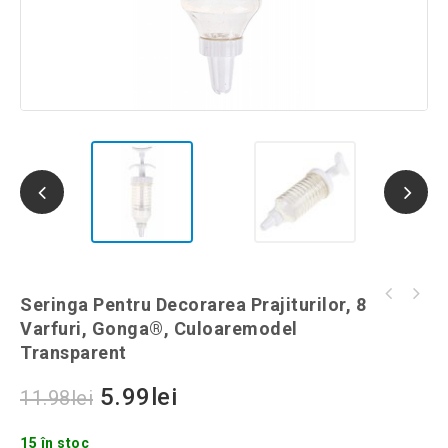
Geanta pliabila cu roti, tip troler, Gonga®,
Seringa Pentru Decorarea Prajiturilor, 8
Geanta pentru cumparaturi tip troler,
culoaremodel Rosu
Varfuri, Gonga®, Culoaremodel
Gonga®, culoaremodel Albastru
Transparent
5.99
lei
11.98
lei
15 în stoc