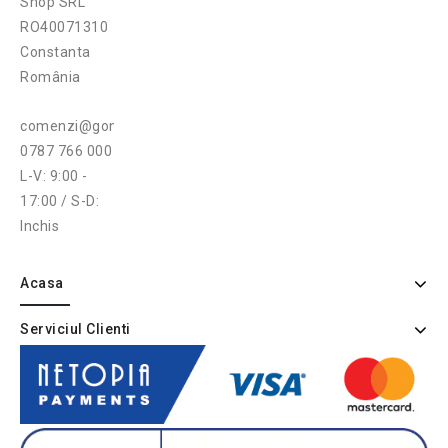
Shop SRL
RO40071310
Constanta
România
comenzi@gonga.ro
0787 766 000
L-V: 9:00 -
17:00 / S-D:
Inchis
Acasa
Serviciul Clienti