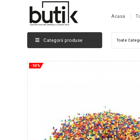
Acasa
T
Categorii produse
Toate Catego
-50%