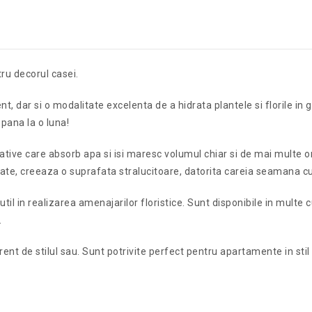
ru decorul casei.
t, dar si o modalitate excelenta de a hidrata plantele si florile in 
pana la o luna!
ative care absorb apa si isi maresc volumul chiar si de mai multe o
mflate, creeaza o suprafata stralucitoare, datorita careia seamana c
il in realizarea amenajarilor floristice. Sunt disponibile in multe c
.
ferent de stilul sau. Sunt potrivite perfect pentru apartamente in st