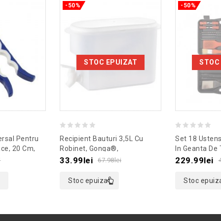
-50%
-50%
STOC EPUIZAT
STOC
0
0
ersal Pentru
Recipient Bauturi 3,5L Cu
Set 18 Ustens
out
out
ce, 20 Cm,
Robinet, Gonga®,
In Geanta De 
emodel
Culoaremodel Transparent
Gonga®, Cul
of
of
33.99
lei
229.99
lei
i
67.98
lei
5
5
Stoc epuizat
Stoc epuiz