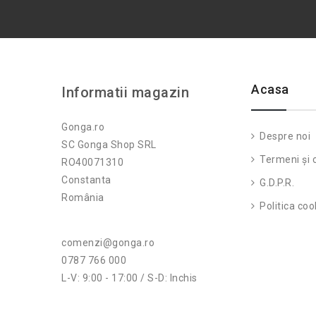
Acasa
Informatii magazin
Gonga.ro
Despre noi
SC Gonga Shop SRL
Termeni și c
RO40071310
Constanta
G.D.P.R.
România
Politica coo
comenzi@gonga.ro
0787 766 000
L-V: 9:00 - 17:00 / S-D: Inchis