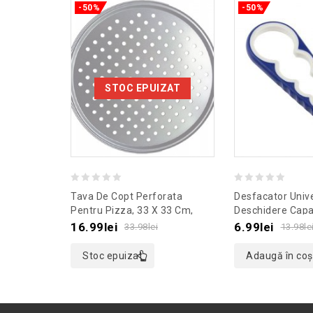
-50%
-50%
STOC EPUIZAT
0
0
Tava De Copt Perforata
Desfacator Univ
out
out
Pentru Pizza, 33 X 33 Cm,
Deschidere Capa
Gonga®, Culoaremodel Negru
Gonga®, Culoar
of
of
16.99
lei
6.99
lei
33.98
lei
13.98
le
Albastru
5
5
Stoc epuizat
Adaugă în coș