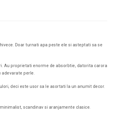
ghivece. Doar turnati apa peste ele si asteptati sa se
ri. Au proprietati enorme de absorbtie, datorita carora
u adevarate perle.
ulori, deci este usor sa le asortati la un anumit decor.
il minimalist, scandinav si aranjamente clasice.