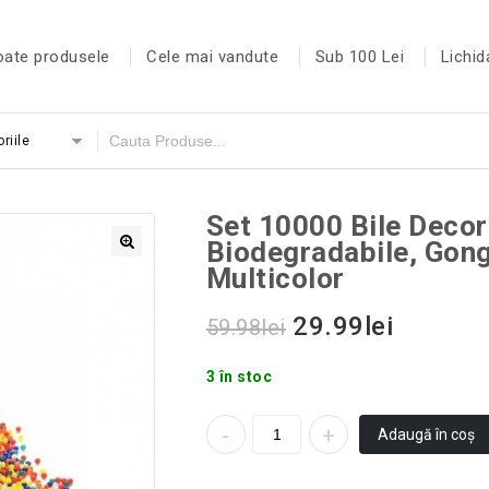
oate produsele
Cele mai vandute
Sub 100 Lei
Lichid
riile
Set 10000 Bile Decor
Biodegradabile, Gon
Multicolor
29.99
lei
59.98
lei
3 în stoc
Adaugă în coș