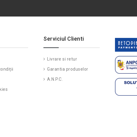
Serviciul Clienti
Livrare si retur
ondiții
Garantia produselor
A.N.P.C.
kies