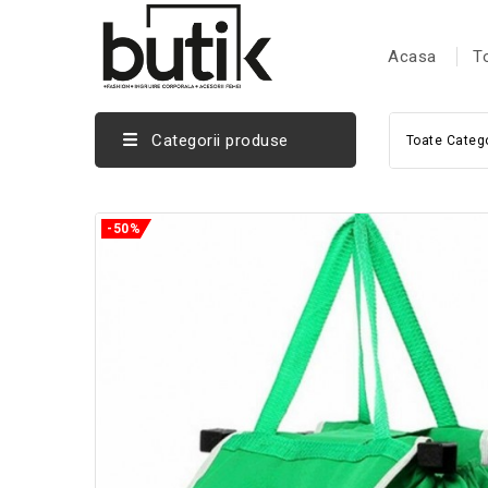
Acasa
T
Categorii produse
Toate Catego
-50%