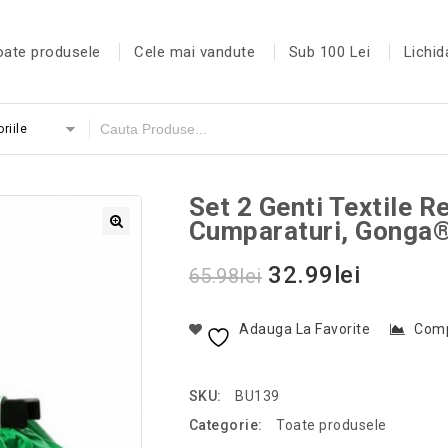
oate produsele
Cele mai vandute
Sub 100 Lei
Lichid
riile
Set 2 Genti Textile Re
Cumparaturi, Gonga®
32.99
lei
65.98
lei
Adauga La Favorite
Com
SKU:
BU139
Categorie:
Toate produsele