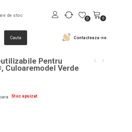
are de stoc
0
0
Contacteaza-ne
utilizabile Pentru
Oglinda cosmetica, Gonga®, iluminare LED,
, Culoaremodel Verde
Bratara cu pandantive , Gonga®, culoaremodel
culoaremodel Negru
Alb
Stoc epuizat
para