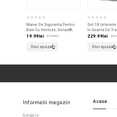
0
0
Maner De Siguranta Pentru
Set 18 Ustensile
out
out
Baie Cu Ventuze, Gonga®,
In Geanta De Tra
Culoaremodel Verde
Gonga®, Culoar
of
of
19.99
lei
229.99
lei
39.98
lei
459
5
5
Stoc epuizat
Stoc epuizat
Acasa
Informatii magazin
Gonga.ro