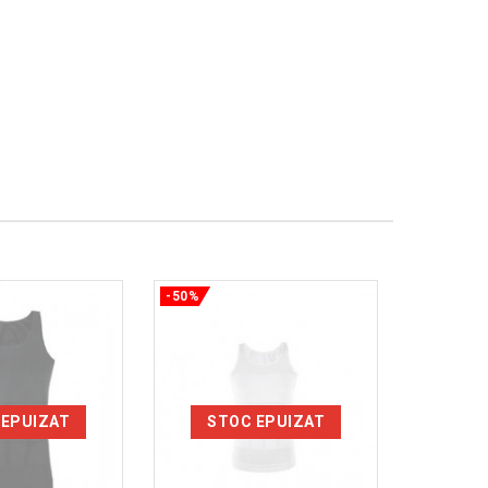
-50%
-50%
 EPUIZAT
STOC EPUIZAT
ST