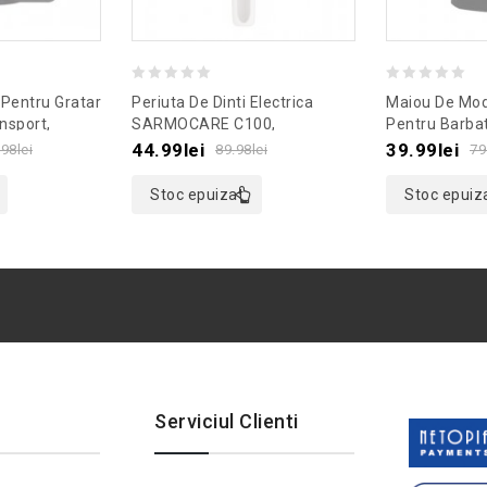
0
0
 Pentru Gratar
Periuta De Dinti Electrica
Maiou De Mod
out
out
nsport,
SARMOCARE C100,
Pentru Barba
emodel Maro
Culoaremodel Alb
Culoaremodel
of
of
44.99
lei
39.99
lei
.98
lei
89.98
lei
79
XXL
5
5
Stoc epuizat
Stoc epuiz
Serviciul Clienti