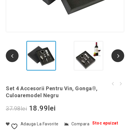
Dop practic, pentru vin și șampanie, Gonga®,
Set 4 Accesorii Pentru Vin, Gonga®,
Cântar electronic de mână cu clemă pentru
culoaremodel Argintiu
Culoaremodel Negru
bagaj, 50 kg, Gonga®, culoaremodel Negru
18.99
lei
37.98
lei
Stoc epuizat
Adauga La Favorite
Compara