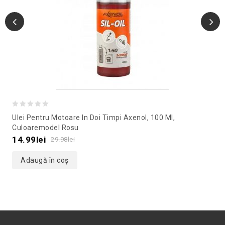
0
Ulei Pentru Motoare In Doi Timpi Axenol, 100 Ml,
out
Culoaremodel Rosu
of
14.99
lei
29.98
lei
5
Adaugă în coș