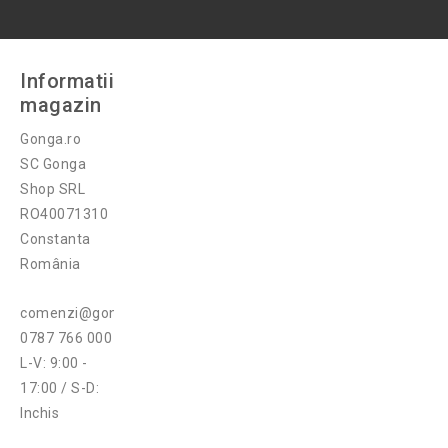
Informatii
magazin
Gonga.ro
SC Gonga
Shop SRL
RO40071310
Constanta
România
comenzi@gonga.ro
0787 766 000
L-V: 9:00 -
17:00 / S-D:
Inchis