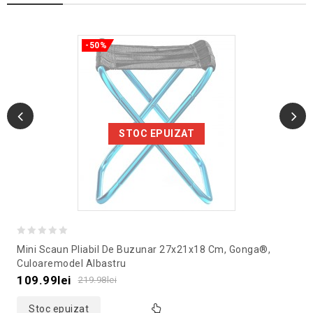
-50%
STOC EPUIZAT
0
Mini Scaun Pliabil De Buzunar 27x21x18 Cm, Gonga®,
out
Culoaremodel Albastru
of
109.99
lei
219.98
lei
5
Stoc epuizat