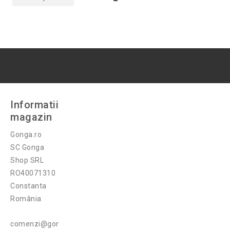
Informatii
magazin
Gonga.ro
SC Gonga
Shop SRL
RO40071310
Constanta
România
comenzi@gonga.ro