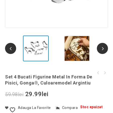
Set 6 furculițe metalice in forma de
Set 4 Bucati Figurine Metal In Forma De
Dopuri de urechi reutilizabile, Gonga®,
albinute din silicon, cu vas, Gonga®,
Pisici, Gonga®, Culoaremodel Argintiu
culoaremodel Mov
culoaremodel Galben
29.99
lei
59.98
lei
Stoc epuizat
Adauga La Favorite
Compara