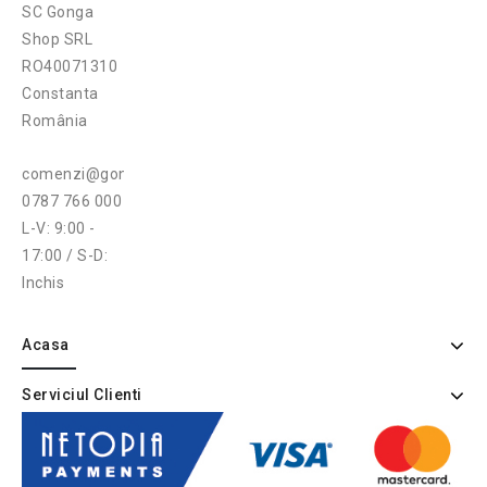
SC Gonga
Shop SRL
RO40071310
Constanta
România
comenzi@gonga.ro
0787 766 000
L-V: 9:00 -
17:00 / S-D:
Inchis
Acasa
Serviciul Clienti