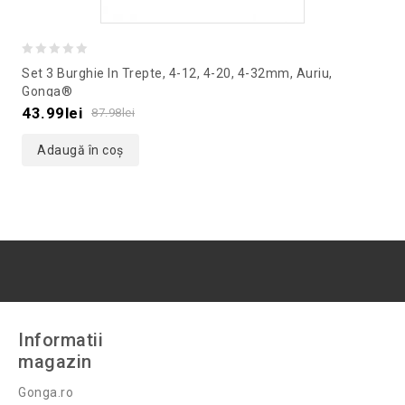
0
Set 3 Burghie In Trepte, 4-12, 4-20, 4-32mm, Auriu,
out
Gonga®
of
43.99
lei
87.98
lei
5
Adaugă în coș
Informatii
magazin
Gonga.ro