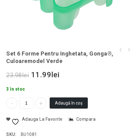
Set iedera cu frunze, artificiala, lungime
Set 6 Forme Pentru Inghetata, Gonga®,
Capcană pentru șoareci, Gonga®, culoaremodel
2m, Gonga®, culoaremodel Verde, marime 12
Culoaremodel Verde
Galben
bucati
11.99
lei
23.98
lei
3 în stoc
Adaugă în coș
Adauga La Favorite
Compara
SKU:
BU1081