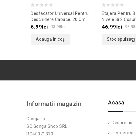
0
0
Desfacator Universal Pentru
Etajera Pentru B
out
out
Deschidere Capace, 20 Cm,
Nivele Si 2 Cosur
Gonga®, Culoaremodel
X 12 Cm, Culoa
of
of
6.99
lei
46.99
lei
13.98
lei
93.98
Albastru
Argintiu
5
5
Adaugă în coș
Stoc epuizat
Acasa
Informatii magazin
Gonga.ro
Despre noi
SC Gonga Shop SRL
Termeni și c
RO40071310