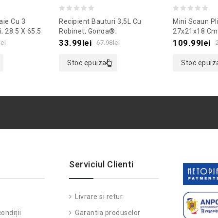
0
0
aie Cu 3
Recipient Bauturi 3,5L Cu
Mini Scaun Pl
out
out
i, 28.5 X 65.5
Robinet, Gonga®,
27x21x18 Cm
remodel
Culoaremodel Transparent
Culoaremodel
of
of
33.99
lei
109.99
lei
lei
67.98
lei
5
5
Stoc epuizat
Stoc epuiz
Serviciul Clienti
Livrare si retur
ondiții
Garantia produselor