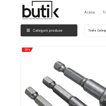
Acasa
T
Categorii produse
Toate Catego
-50%