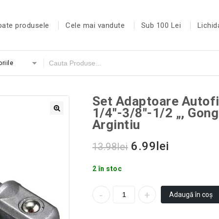
oate produsele
Cele mai vandute
Sub 100 Lei
Lichid
riile
Set Adaptoare Autofi
1/4″-3/8″-1/2 „, Gon
Argintiu
6.99
lei
13.98
lei
2 în stoc
Adaugă în coș