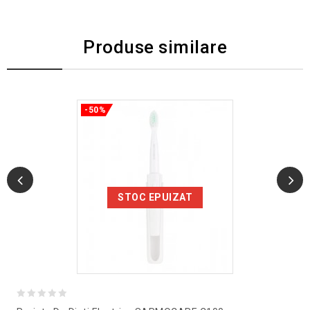
Produse similare
-50%
STOC EPUIZAT
0