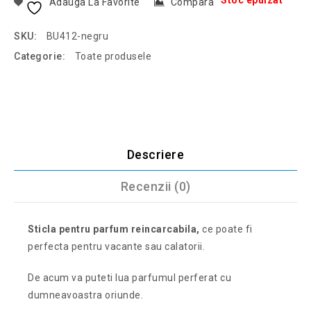
Stoc epuizat
Adauga La Favorite
Compara
SKU:
BU412-negru
Categorie:
Toate produsele
Descriere
Recenzii (0)
Sticla pentru parfum reincarcabila,
ce poate fi
perfecta pentru vacante sau calatorii.
De acum va puteti lua parfumul perferat cu
dumneavoastra oriunde.