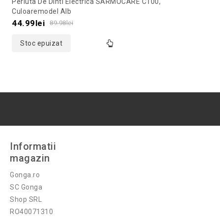
Periuta De Dinti Electrica SARMOCARE C100,
out
Culoaremodel Alb
of
44.99
lei
89.98
lei
5
Stoc epuizat
Informatii
magazin
Gonga.ro
SC Gonga
Shop SRL
RO40071310