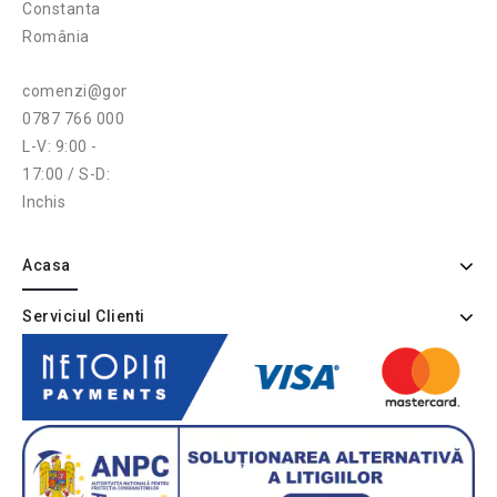
Constanta
România
comenzi@gonga.ro
0787 766 000
L-V: 9:00 -
17:00 / S-D:
Inchis
Acasa
Serviciul Clienti