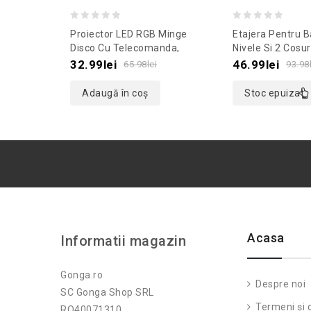
0
0
Proiector LED RGB Minge
Etajera Pentru B
out
out
Disco Cu Telecomanda,
Nivele Si 2 Cosur
Gonga®, Culoaremodel Negru
X 12 Cm, Culoa
of
of
32.99
lei
46.99
lei
65.98
lei
93.98
Argintiu
5
5
Adaugă în coș
Stoc epuizat
Acasa
Informatii magazin
Gonga.ro
Despre noi
SC Gonga Shop SRL
Termeni și c
RO40071310