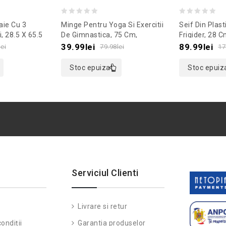
0
0
aie Cu 3
Minge Pentru Yoga Si Exercitii
Seif Din Plast
out
out
i, 28.5 X 65.5
De Gimnastica, 75 Cm,
Frigider, 28 
remodel
Gonga®, Culoaremodel Verde
Culoaremodel
of
of
39.99
lei
89.99
lei
lei
79.98
lei
17
5
5
Stoc epuizat
Stoc epuiz
Serviciul Clienti
Livrare si retur
ondiții
Garantia produselor