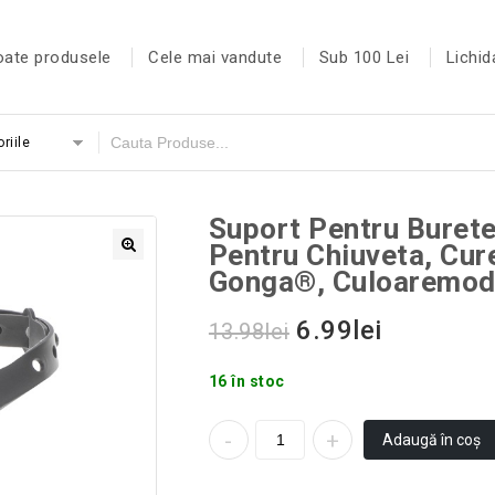
oate produsele
Cele mai vandute
Sub 100 Lei
Lichid
riile
Suport Pentru Burete
Pentru Chiuveta, Cure
Gonga®, Culoaremode
6.99
lei
13.98
lei
16 în stoc
Adaugă în coș