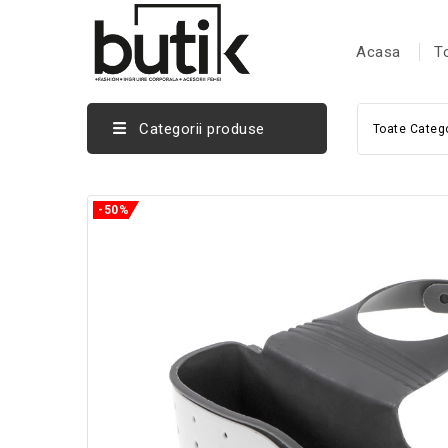
Acasa
T
Categorii produse
Toate Catego
-50%