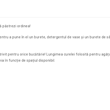
ă păstrezi ordinea!
pentru a pune în el un burete, detergentul de vase și un burete de s
otrivit pentru orice bucătărie! Lungimea curelei folosită pentru agă
a în funcție de spațiul disponibil.