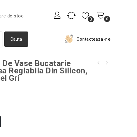
are de stoc
0
0
Contacteaza-ne
 De Vase Bucatarie
Formă de silicon pentru coacerea gogoșilor,
a Reglabila Din Silicon,
Set 2 rezerve compatibile cu mop Vileda
Gonga®, culoaremodel Albastru
l Gri
UltraMax, culoaremodel Rosu