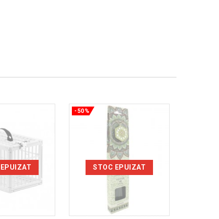
-50%
-50%
 EPUIZAT
STOC EPUIZAT
ST