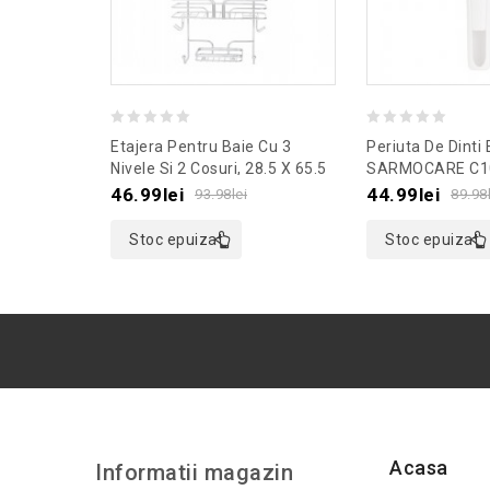
0
0
Etajera Pentru Baie Cu 3
Periuta De Dinti 
out
out
Nivele Si 2 Cosuri, 28.5 X 65.5
SARMOCARE C1
X 12 Cm, Culoaremodel
Culoaremodel A
of
of
46.99
lei
44.99
lei
93.98
lei
89.98
Argintiu
5
5
Stoc epuizat
Stoc epuizat
Acasa
Informatii magazin