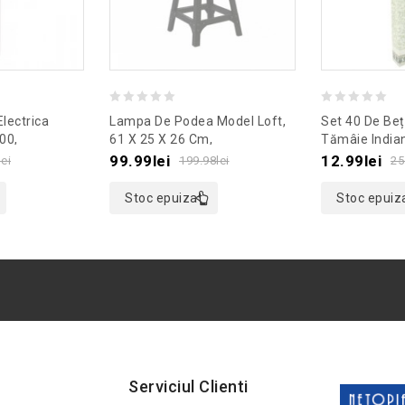
0
0
Electrica
Lampa De Podea Model Loft,
Set 40 De Beț
out
out
00,
61 X 25 X 26 Cm,
Tămâie India
lb
Culoaremodel Negru
Culoaremodel
of
of
99.99
lei
12.99
lei
lei
199.98
lei
25
5
5
Stoc epuizat
Stoc epuiz
Serviciul Clienti