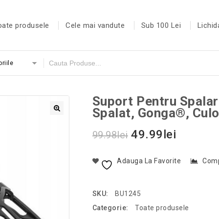
oate produsele
Cele mai vandute
Sub 100 Lei
Lichid
riile
Suport Pentru Spala
Spalat, Gonga®, Cul
49.99
lei
99.98
lei
Adauga La Favorite
Com
SKU:
BU1245
Categorie:
Toate produsele