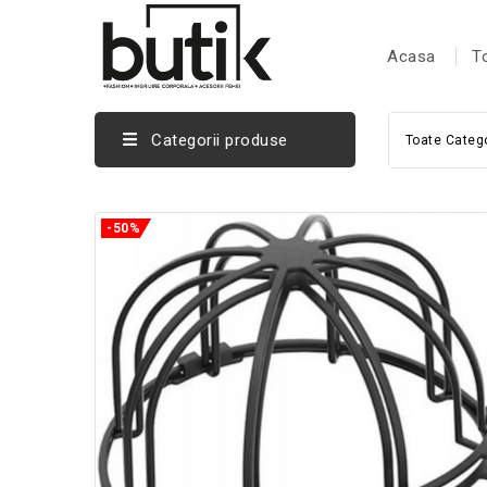
Acasa
T
Categorii produse
Toate Catego
-50%