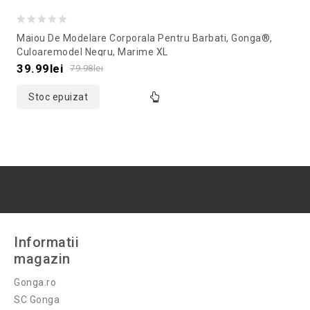
0
Maiou De Modelare Corporala Pentru Barbati, Gonga®,
out
Culoaremodel Negru, Marime XL
of
39.99
lei
79.98
lei
5
Stoc epuizat
Informatii
magazin
Gonga.ro
SC Gonga