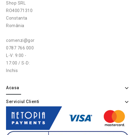
Shop SRL
RO40071310
Constanta
România
comenzi@gonga.ro
0787 766 000
L-V: 9:00 -
17:00 / S-D:
Inchis
Acasa
Serviciul Clienti