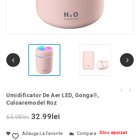
Umidificator de aer LED, Gonga®,
Umidificator De Aer LED, Gonga®,
Set 2 surubelnite practice in forma de
culoaremodel Alb
Culoaremodel Roz
breloc, Gonga®, culoaremodel Argintiu
32.99
lei
65.98
lei
Stoc epuizat
Adauga La Favorite
Compara