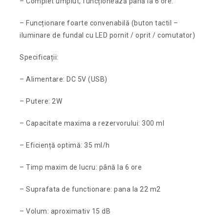
– Complet umplut, funcționează până la 6 ore.
– Funcționare foarte convenabilă (buton tactil –
iluminare de fundal cu LED pornit / oprit / comutator)
Specificații:
– Alimentare: DC 5V (USB)
– Putere: 2W
– Capacitate maxima a rezervorului: 300 ml
– Eficiență optimă: 35 ml/h
– Timp maxim de lucru: până la 6 ore
– Suprafata de functionare: pana la 22 m2
– Volum: aproximativ 15 dB