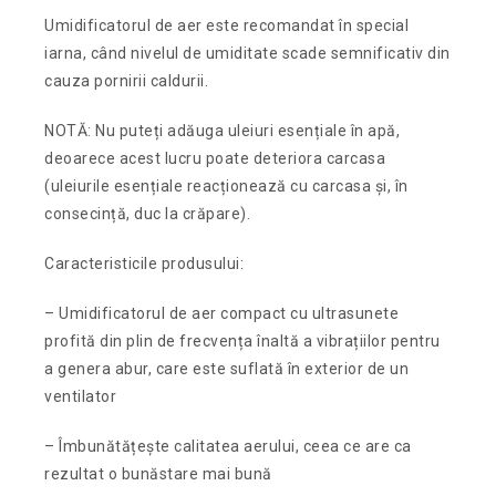
Umidificatorul de aer este recomandat în special
iarna, când nivelul de umiditate scade semnificativ din
cauza pornirii caldurii.
NOTĂ: Nu puteți adăuga uleiuri esențiale în apă,
deoarece acest lucru poate deteriora carcasa
(uleiurile esențiale reacționează cu carcasa și, în
consecință, duc la crăpare).
Caracteristicile produsului:
– Umidificatorul de aer compact cu ultrasunete
profită din plin de frecvența înaltă a vibrațiilor pentru
a genera abur, care este suflată în exterior de un
ventilator
– Îmbunătățește calitatea aerului, ceea ce are ca
rezultat o bunăstare mai bună