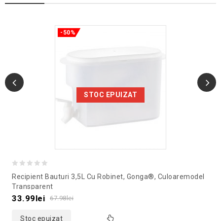
-50%
STOC EPUIZAT
0
Recipient Bauturi 3,5L Cu Robinet, Gonga®, Culoaremodel
out
Transparent
of
33.99
lei
67.98
lei
5
Stoc epuizat