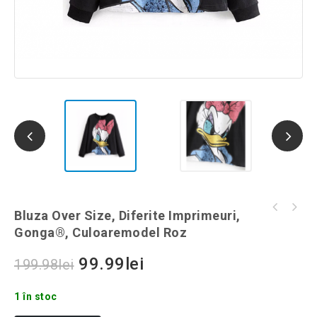
Bluza Over Size, diferite imprimeuri,
Bluza Over Size, Diferite Imprimeuri,
Dopuri pentru urechi, diverse modele,
Gonga®, culoaremodel Leopard
Gonga®, Culoaremodel Roz
Gonga®, culoaremodel Multicolor
99.99
lei
199.98
lei
1 în stoc