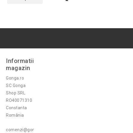
Informatii
magazin
Gonga.ro
SC Gonga
Shop SRL
RO40071310
Constanta
România
comenzi@gonga.ro