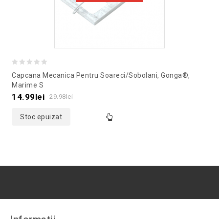
0
Capcana Mecanica Pentru Soareci/sobolani, Gonga®,
out
Marime S
of
14.99
lei
29.98
lei
5
Stoc epuizat