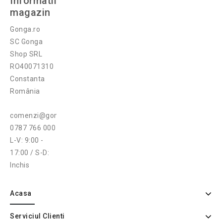
Informatii
magazin
Gonga.ro
SC Gonga
Shop SRL
RO40071310
Constanta
România
comenzi@gonga.ro
0787 766 000
L-V: 9:00 -
17:00 / S-D:
Inchis
Acasa
Serviciul Clienti