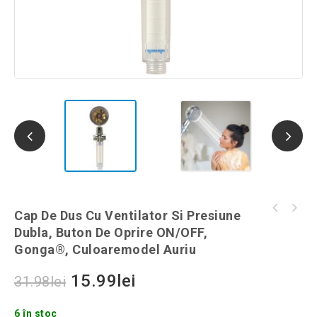
Crampoane anti-alunecare pentru
Cap De Dus Cu Ventilator Si Presiune
Haina pentru sticla de vin de Craciun, model
incaltaminte, Gonga®, culoaremodel Negru
Dubla, Buton De Oprire ON/OFF,
blanita cu carouri, Gonga®, culoaremodel
Gonga®, Culoaremodel Auriu
Rosu
15.99
lei
31.98
lei
6 în stoc