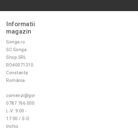
Informatii
magazin
Gonga.ro
SC Gonga
Shop SRL
RO40071310
Constanta
România
comenzi@gonga.ro
0787 766 000
L-V: 9:00 -
17:00 / S-D:
Inchis