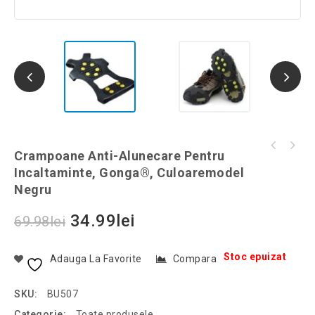
Manusi touchscreen, Gonga®, culoaremodel Gri
Crampoane Anti-Alunecare Pentru
Cap de dus cu ventilator si presiune dubla,
deschis
Incaltaminte, Gonga®, Culoaremodel
buton de oprire ON/OFF, Gonga®, culoaremodel
Negru
Auriu
34.99
lei
69.98
lei
Stoc epuizat
Adauga La Favorite
Compara
SKU:
BU507
Categorie:
Toate produsele