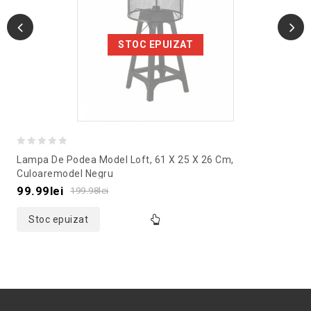
STOC EPUIZAT
0
Lampa De Podea Model Loft, 61 X 25 X 26 Cm,
out
Culoaremodel Negru
of
99.99
lei
199.98
lei
5
Stoc epuizat