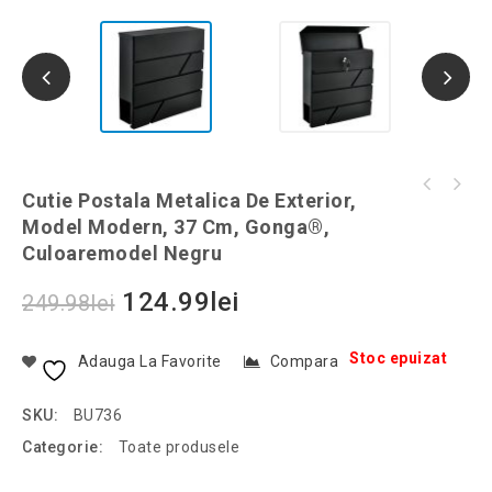
Set 10 pensule de machiaj din par sintetic,
Cutie Postala Metalica De Exterior,
Alcoolmetru din sticla pentru testare
model clasic, culoaremodel Negru
Model Modern, 37 Cm, Gonga®,
alcoolemie, 0-96 grade, Gonga®, culoaremodel
Culoaremodel Negru
Transparent
124.99
lei
249.98
lei
Stoc epuizat
Adauga La Favorite
Compara
SKU:
BU736
Categorie:
Toate produsele