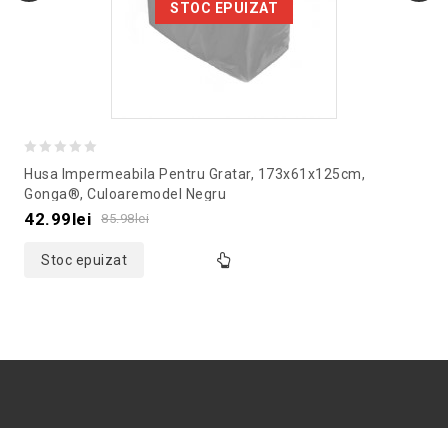
STOC EPUIZAT
0
Husa Impermeabila Pentru Gratar, 173x61x125cm,
out
Gonga®, Culoaremodel Negru
of
42.99
lei
85.98
lei
5
Stoc epuizat