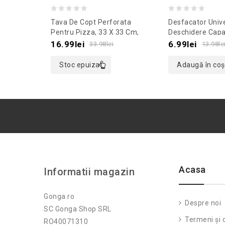
0
0
Tava De Copt Perforata
Desfacator Univ
out
out
Pentru Pizza, 33 X 33 Cm,
Deschidere Capa
Gonga®, Culoaremodel Negru
Gonga®, Culoar
of
of
16.99
lei
6.99
lei
33.98
lei
13.98
le
Albastru
5
5
Stoc epuizat
Adaugă în coș
Acasa
Informatii magazin
Gonga.ro
Despre noi
SC Gonga Shop SRL
Termeni și c
RO40071310