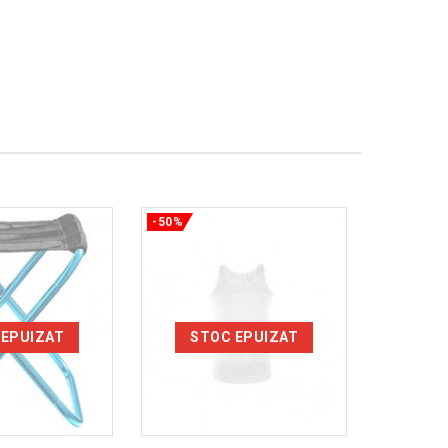
-50%
-50%
 EPUIZAT
STOC EPUIZAT
ST