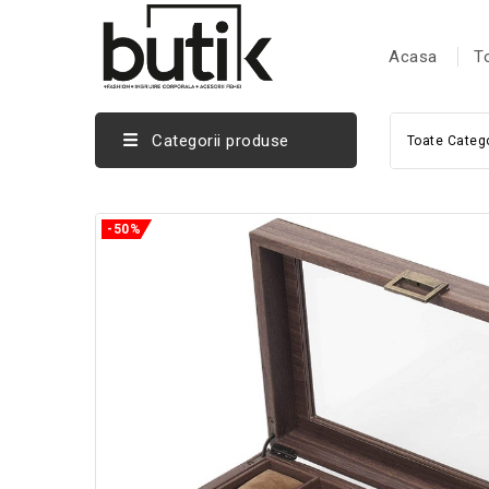
Acasa
T
Categorii produse
Toate Catego
-50%