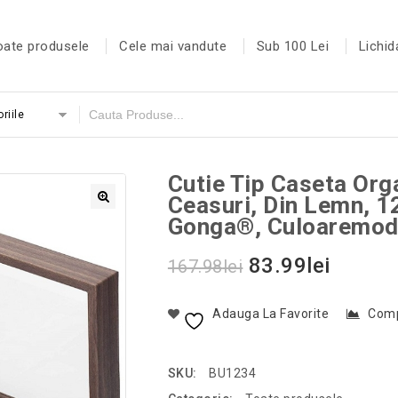
oate produsele
Cele mai vandute
Sub 100 Lei
Lichid
riile
Cutie Tip Caseta Org
Ceasuri, Din Lemn, 
Gonga®, Culoaremod
83.99
lei
167.98
lei
Adauga La Favorite
Com
SKU:
BU1234