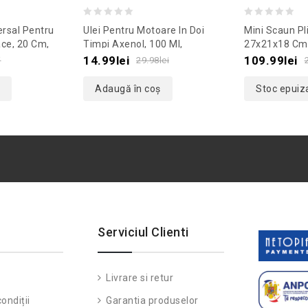
0
0
ersal Pentru
Ulei Pentru Motoare In Doi
Mini Scaun Pl
out
out
ce, 20 Cm,
Timpi Axenol, 100 Ml,
27x21x18 Cm
emodel
Culoaremodel Rosu
Culoaremodel
of
of
14.99
lei
109.99
lei
i
29.98
lei
5
5
Adaugă în coș
Stoc epuiz
Serviciul Clienti
Livrare si retur
ondiții
Garantia produselor