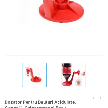
Saltea gonflabila Cloud Lounger, umflare
Dozator Pentru Bauturi Acidulate,
Prastie pentru nadit, din cauciuc, 16 cm,
fara pompa, Gonga®, culoaremodel Albastru
Gonga®, Culoaremodel Rosu
Gonga®, culoaremodel Negru