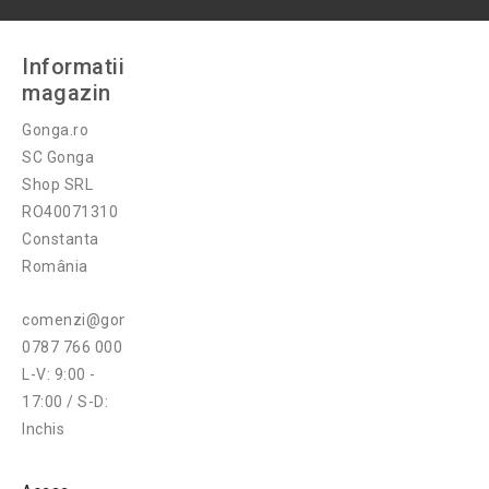
Informatii
magazin
Gonga.ro
SC Gonga
Shop SRL
RO40071310
Constanta
România
comenzi@gonga.ro
0787 766 000
L-V: 9:00 -
17:00 / S-D:
Inchis