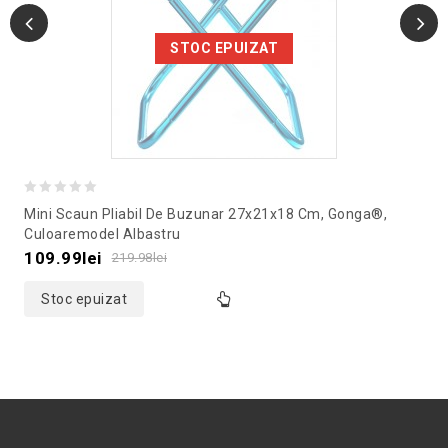
STOC EPUIZAT
0
Mini Scaun Pliabil De Buzunar 27x21x18 Cm, Gonga®,
out
Culoaremodel Albastru
of
109.99
lei
219.98
lei
5
Stoc epuizat