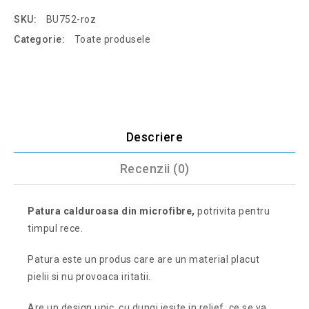
SKU:
BU752-roz
Categorie:
Toate produsele
Descriere
Recenzii (0)
Patura calduroasa din microfibre,
potrivita pentru
timpul rece.
Patura este un produs care are un material placut
pielii si nu provoaca iritatii.
Are un design unic, cu dungi iesite in relief, ce se va