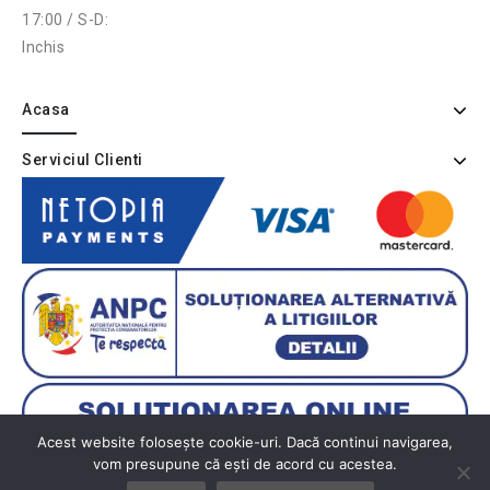
17:00 / S-D:
Inchis
Acasa
Serviciul Clienti
Acest website folosește cookie-uri. Dacă continui navigarea,
vom presupune că ești de acord cu acestea.