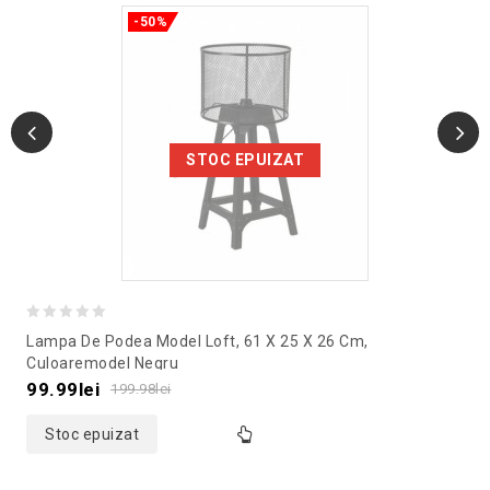
-50%
STOC EPUIZAT
0
Lampa De Podea Model Loft, 61 X 25 X 26 Cm,
out
Culoaremodel Negru
of
99.99
lei
199.98
lei
5
Stoc epuizat