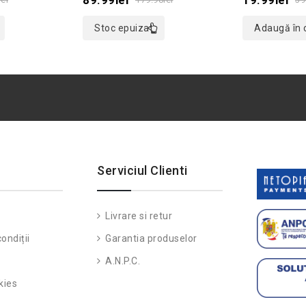
Verde, Marim
5
5
Stoc epuizat
Adaugă în 
Serviciul Clienti
Livrare si retur
ondiții
Garantia produselor
A.N.P.C.
kies