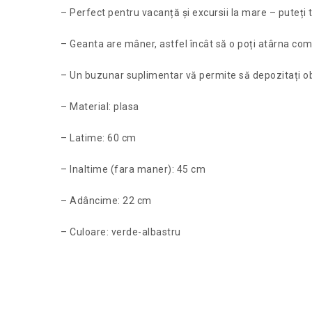
– Perfect pentru vacanță și excursii la mare – puteți tra
– Geanta are mâner, astfel încât să o poți atârna co
– Un buzunar suplimentar vă permite să depozitați ob
– Material: plasa
– Latime: 60 cm
– Inaltime (fara maner): 45 cm
– Adâncime: 22 cm
– Culoare: verde-albastru