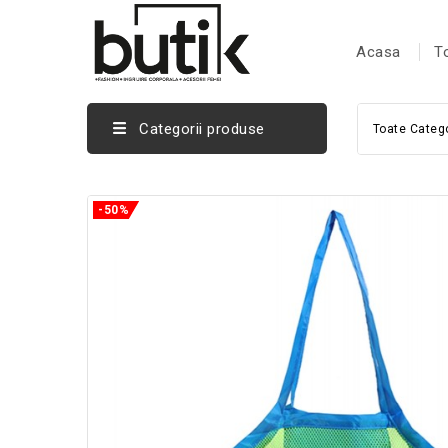
Acasa
T
Categorii produse
Toate Catego
-50%