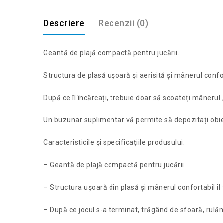
Descriere
Recenzii (0)
Geantă de plajă compactă pentru jucării.
Structura de plasă ușoară și aerisită și mânerul confort
După ce îl încărcați, trebuie doar să scoateți mânerul /
Un buzunar suplimentar vă permite să depozitați obiec
Caracteristicile și specificațiile produsului:
– Geantă de plajă compactă pentru jucării.
– Structura ușoară din plasă și mânerul confortabil îl f
– După ce jocul s-a terminat, trăgând de sfoară, rulăm