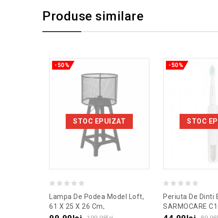
Produse similare
-50%
-50%
STOC EPUIZAT
STOC EP
0
0
Lampa De Podea Model Loft,
Periuta De Dinti 
out
out
61 X 25 X 26 Cm,
SARMOCARE C1
Culoaremodel Negru
Culoaremodel A
of
of
99.99
lei
44.99
lei
199.98
lei
89.98