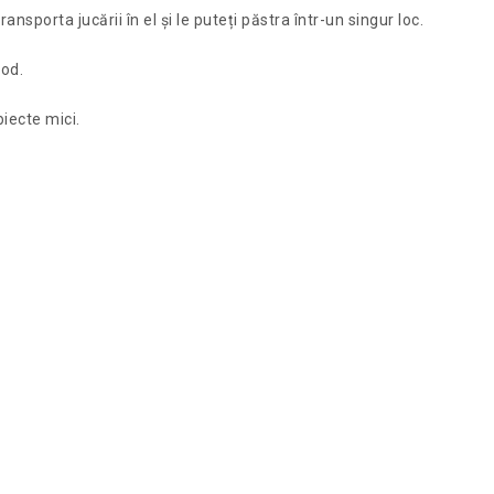
nsporta jucării în el și le puteți păstra într-un singur loc.
mod.
iecte mici.