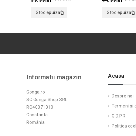
5
5
Stoc epuizat
Stoc epuizat
Acasa
Informatii magazin
Gonga.ro
Despre noi
SC Gonga Shop SRL
Termeni și c
RO40071310
Constanta
G.D.P.R.
România
Politica coo