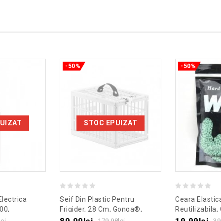
-50%
-50%
UIZAT
STOC EPUIZAT
0
0
Electrica
Seif Din Plastic Pentru
Ceara Elastica
out
out
00,
Frigider, 28 Cm, Gonga®,
Reutilizabila,
lb
Culoaremodel Alb
Aloe Vera, C
of
of
89.99
lei
19.99
lei
lei
179.98
lei
39