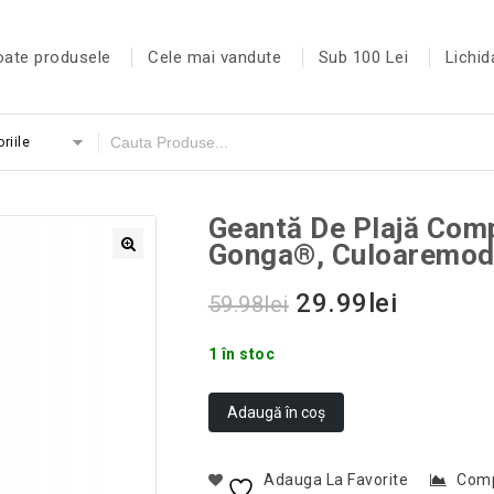
oate produsele
Cele mai vandute
Sub 100 Lei
Lichid
riile
Geantă De Plajă Comp
Gonga®, Culoaremod
29.99
lei
59.98
lei
1 în stoc
Adaugă în coș
Adauga La Favorite
Com