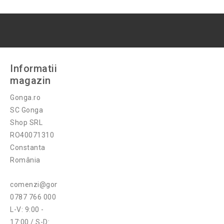
Informatii
magazin
Gonga.ro
SC Gonga
Shop SRL
RO40071310
Constanta
România
comenzi@gonga.ro
0787 766 000
L-V: 9:00 -
17:00 / S-D: