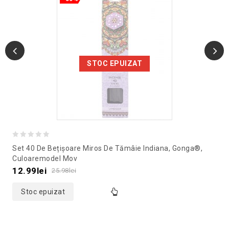
STOC EPUIZAT
0
Set 40 De Bețișoare Miros De Tămâie Indiana, Gonga®,
out
Culoaremodel Mov
of
12.99
lei
25.98
lei
5
Stoc epuizat