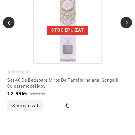
STOC EPUIZAT
0
Set 40 De Bețișoare Miros De Tămâie Indiana, Gonga®,
out
Culoaremodel Mov
of
12.99
lei
25.98
lei
5
Stoc epuizat