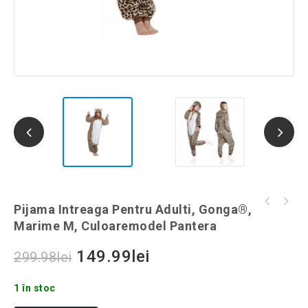
Pijama intreaga pentru adulti, Gonga®,
Pijama Intreaga Pentru Adulti, Gonga®,
Pijama intreaga pentru adulti, Gonga®,
marime S, culoaremodel Pantera
Marime M, Culoaremodel Pantera
marime L, culoaremodel Pantera
149.99
lei
299.98
lei
1 în stoc