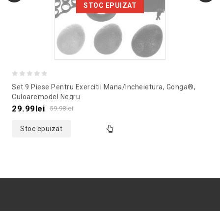
STOC EPUIZAT
0
Set 9 Piese Pentru Exercitii Mana/incheietura, Gonga®,
out
Culoaremodel Negru
of
29.99
lei
59.98
lei
5
Stoc epuizat