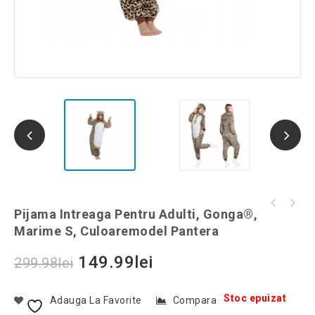
Pijama intreaga pentru adulti, Gonga®,
Pijama Intreaga Pentru Adulti, Gonga®,
Pijama intreaga pentru adulti, Gonga®,
marime L, culoaremodel Maro
Marime S, Culoaremodel Pantera
marime M, culoaremodel Pantera
149.99
lei
299.98
lei
Stoc epuizat
Adauga La Favorite
Compara