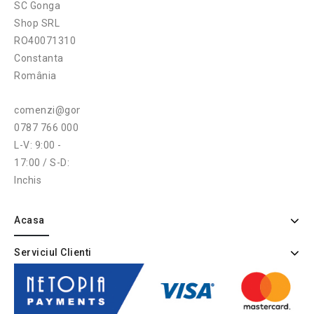
SC Gonga
Shop SRL
RO40071310
Constanta
România
comenzi@gonga.ro
0787 766 000
L-V: 9:00 -
17:00 / S-D:
Inchis
Acasa
Serviciul Clienti