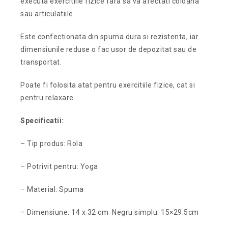
executa exercitiile fizice fara sa va afectati coloana
sau articulatiile.
Este confectionata din spuma dura si rezistenta, iar
dimensiunile reduse o fac usor de depozitat sau de
transportat.
Poate fi folosita atat pentru exercitiile fizice, cat si
pentru relaxare.
Specificatii:
– Tip produs: Rola
– Potrivit pentru: Yoga
– Material: Spuma
– Dimensiune: 14 x 32 cm Negru simplu: 15×29.5cm