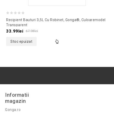
0
Recipient Bauturi 3,5L Cu Robinet, Gonga®, Culoaremodel
out
Transparent
of
33.99
lei
67.98
lei
5
Stoc epuizat
Informatii
magazin
Gonga.ro