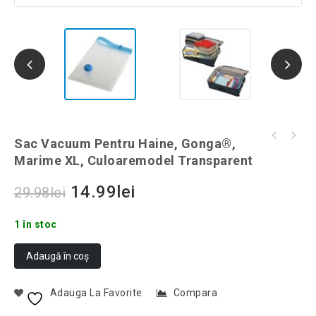
Sac Vacuum pentru haine, Gonga®, marime L,
Sac Vacuum Pentru Haine, Gonga®,
Sac Vacuum pentru haine, Gonga®, marime XXL,
culoaremodel Transparent
Marime XL, Culoaremodel Transparent
culoaremodel Transparent
14.99
lei
29.98
lei
1 în stoc
Adaugă în coș
Adauga La Favorite
Compara