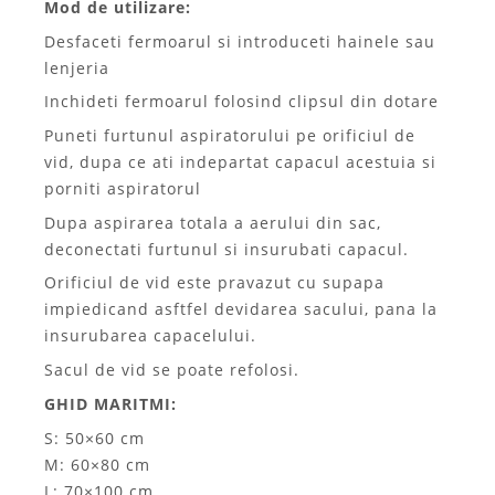
Mod de utilizare:
Desfaceti fermoarul si introduceti hainele sau
lenjeria
Inchideti fermoarul folosind clipsul din dotare
Puneti furtunul aspiratorului pe orificiul de
vid, dupa ce ati indepartat capacul acestuia si
porniti aspiratorul
Dupa aspirarea totala a aerului din sac,
deconectati furtunul si insurubati capacul.
Orificiul de vid este pravazut cu supapa
impiedicand asftfel devidarea sacului, pana la
insurubarea capacelului.
Sacul de vid se poate refolosi.
GHID MARITMI:
S: 50×60 cm
M: 60×80 cm
L: 70×100 cm