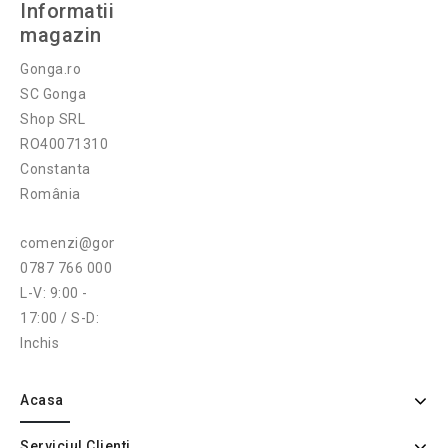
Informatii
magazin
Gonga.ro
SC Gonga
Shop SRL
RO40071310
Constanta
România
comenzi@gonga.ro
0787 766 000
L-V: 9:00 -
17:00 / S-D:
Inchis
Acasa
Serviciul Clienti