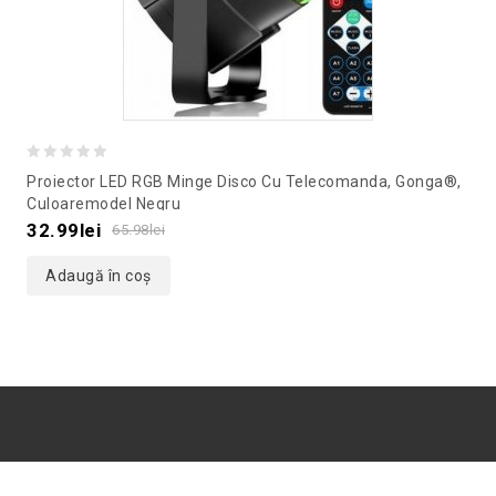
0
Proiector LED RGB Minge Disco Cu Telecomanda, Gonga®,
out
Culoaremodel Negru
of
32.99
lei
65.98
lei
5
Adaugă în coș