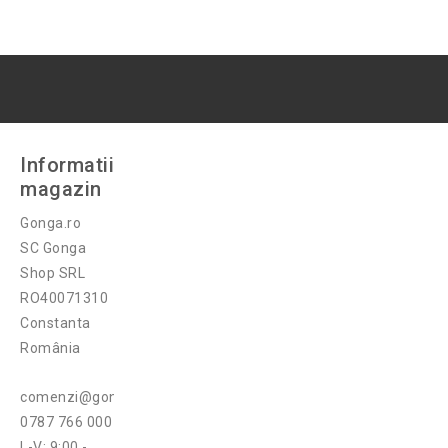
Informatii
magazin
Gonga.ro
SC Gonga
Shop SRL
RO40071310
Constanta
România
comenzi@gonga.ro
0787 766 000
L-V: 9:00 -