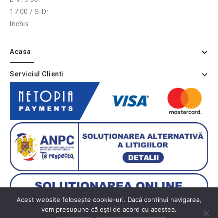
17:00 / S-D:
Inchis
Acasa
Serviciul Clienti
Acest website folosește cookie-uri. Dacă continui navigarea,
vom presupune că ești de acord cu acestea.