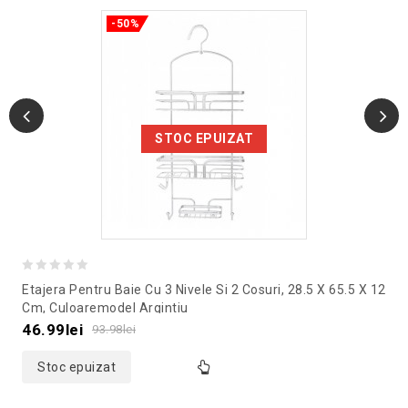
-50%
STOC EPUIZAT
0
Etajera Pentru Baie Cu 3 Nivele Si 2 Cosuri, 28.5 X 65.5 X 12
out
Cm, Culoaremodel Argintiu
of
46.99
lei
93.98
lei
5
Stoc epuizat