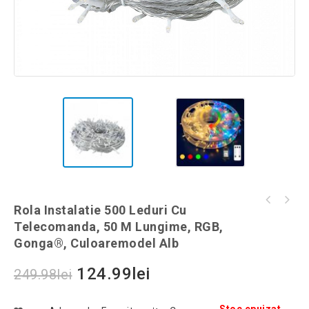
Organizator modular pentru sertare, 4 piese,
Rola Instalatie 500 Leduri Cu
Kit supravietuire tip bratara 5in1, Gonga®,
Gonga®, culoaremodel Alb
Telecomanda, 50 M Lungime, RGB,
culoaremodel Verde
Gonga®, Culoaremodel Alb
124.99
lei
249.98
lei