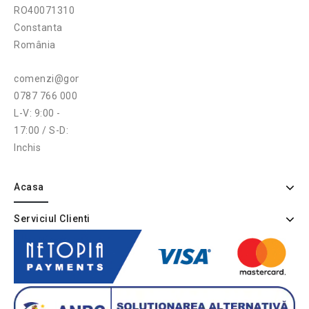
RO40071310
Constanta
România
comenzi@gonga.ro
0787 766 000
L-V: 9:00 -
17:00 / S-D:
Inchis
Acasa
Serviciul Clienti