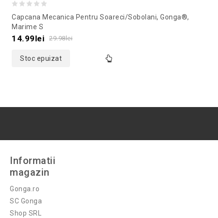
0
Capcana Mecanica Pentru Soareci/sobolani, Gonga®,
out
Marime S
of
14.99
lei
29.98
lei
5
Stoc epuizat
Informatii
magazin
Gonga.ro
SC Gonga
Shop SRL