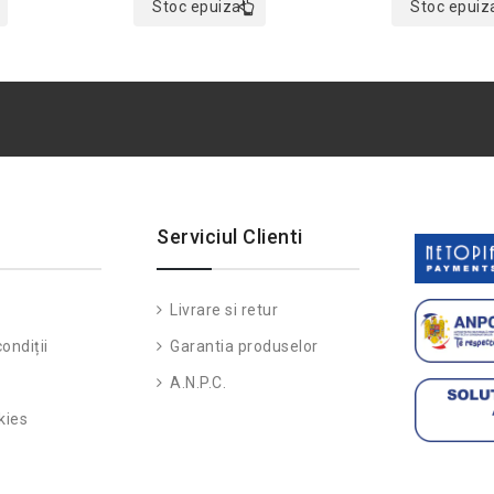
Stoc epuizat
Stoc epuiz
Serviciul Clienti
Livrare si retur
ondiții
Garantia produselor
A.N.P.C.
kies