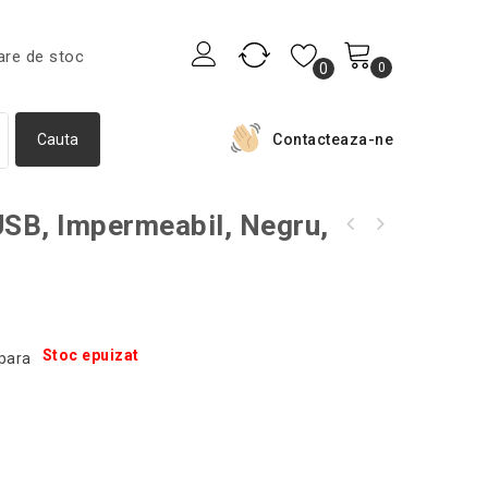
are de stoc
0
0
Contacteaza-ne
USB, Impermeabil, Negru,
Dispozitiv pentru indepartarea scamelor,
Gratar electric Home Essentials, 1800W,
Gonga®, culoaremodel Argintiu
Gonga®, culoaremodel Negru
Stoc epuizat
para