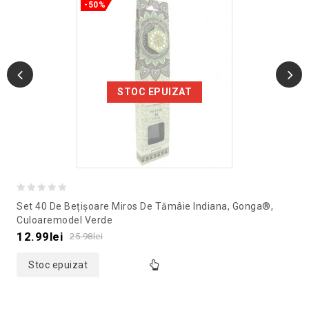
-50%
STOC EPUIZAT
0
Set 40 De Bețișoare Miros De Tămâie Indiana, Gonga®,
out
Culoaremodel Verde
of
12.99
lei
25.98
lei
5
Stoc epuizat