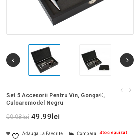
Clema antisforait, transparent, Gonga®,
Set 5 Accesorii Pentru Vin, Gonga®,
Pelerina pentru frizerie cu guler, Gonga®,
culoaremodel Transparent
Culoaremodel Negru
culoaremodel Gri
49.99
lei
99.98
lei
Stoc epuizat
Adauga La Favorite
Compara