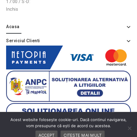
17:00 / S-D:
Inchis
Acasa
Serviciul Clienti
Acest website folosește cookie-uri. Dacă continui navigarea,
vom presupune că ești de acord cu acestea.
ACCEPT
CITESTE MAI MULT